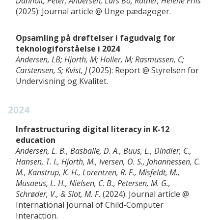
Danholt, Peter; Andersen, Lars Bo; Ratner, Helene Friis
2025
Journal article
Unge pædagoger
Opsamling på drøftelser i fagudvalg for
teknologiforståelse i 2024
Andersen, LB; Hjorth, M; Holler, M; Rasmussen, C;
Carstensen, S; Kvist, J
2025
Report
Styrelsen for
Undervisning og Kvalitet
2024
Infrastructuring digital literacy in K-12
education
Andersen, L. B., Basballe, D. A., Buus, L., Dindler, C.,
Hansen, T. I., Hjorth, M., Iversen, O. S., Johannessen, C.
M., Kanstrup, K. H., Lorentzen, R. F., Misfeldt, M.,
Musaeus, L. H., Nielsen, C. B., Petersen, M. G.,
Schrøder, V., & Slot, M. F.
2024
Journal article
International Journal of Child-Computer
Interaction