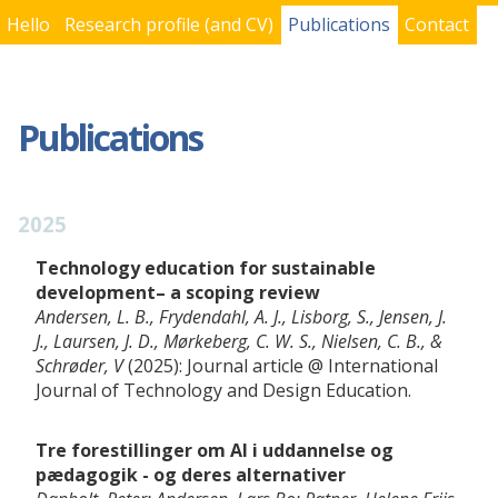
Hello
Research profile (and CV)
Publications
Contact
You are here
Publications
2025
Technology education for sustainable
development– a scoping review
Andersen, L. B., Frydendahl, A. J., Lisborg, S., Jensen, J.
J., Laursen, J. D., Mørkeberg, C. W. S., Nielsen, C. B., &
Schrøder, V
2025
Journal article
International
Journal of Technology and Design Education
Tre forestillinger om Al i uddannelse og
pædagogik - og deres alternativer